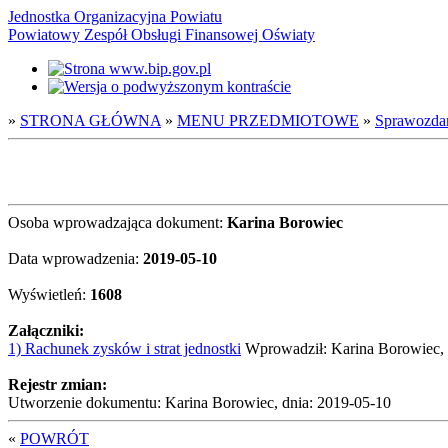
Jednostka Organizacyjna Powiatu
Powiatowy Zespół Obsługi Finansowej Oświaty
»
STRONA GŁÓWNA
»
MENU PRZEDMIOTOWE
»
Sprawozda
Osoba wprowadzająca dokument:
Karina Borowiec
Data wprowadzenia:
2019-05-10
Wyświetleń:
1608
Załączniki:
1) Rachunek zysków i strat jednostki
Wprowadził: Karina Borowiec, 
Rejestr zmian:
Utworzenie dokumentu: Karina Borowiec, dnia: 2019-05-10
«
POWRÓT