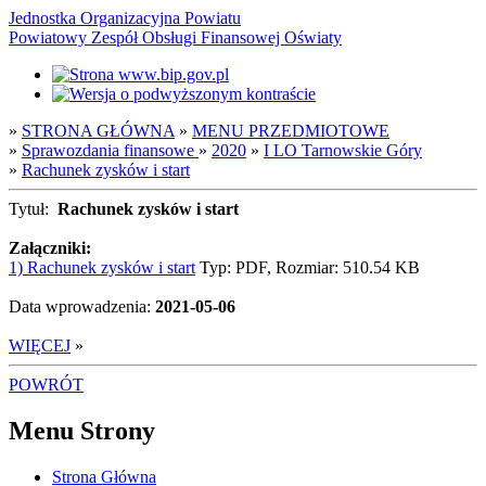
Jednostka Organizacyjna Powiatu
Powiatowy Zespół Obsługi Finansowej Oświaty
»
STRONA GŁÓWNA
»
MENU PRZEDMIOTOWE
»
Sprawozdania finansowe
»
2020
»
I LO Tarnowskie Góry
»
Rachunek zysków i start
Tytuł:
Rachunek zysków i start
Załączniki:
1) Rachunek zysków i start
Typ: PDF, Rozmiar: 510.54 KB
Data wprowadzenia:
2021-05-06
WIĘCEJ
»
POWRÓT
Menu Strony
Strona Główna